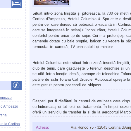
Situat într-o zonă liniștită și pitorească, la 700 de metri 
Cortina d'Ampezzo, Hotelul Columbia & Spa este o dest
pentru cei care doresc să petreacă o vacanță în Cortina.
care se integrează în peisajul înconjurător, Hotelul Colu
confortul pentru orice tip de sejur. Cei mai pretențioși oa
camerele dotate cu baie proprie, balcon cu vedere la păd
termostat în cameră, TV prin satelit și minibar.
Hotelul Columbia este situat într-o zonă însorită liniștită
club de tenis, care găzduiește 5 terenuri deschise și un t
se află într-o locație ideală, aproape de telecabina Tofa
pârtiile de schi Tofana Col Druscié. Autobuzul oprește la
este gratuit pentru posesorii de skipass.
Ampezzo
Oaspeții pot fi răsfățați în centrul de wellness care dis
a d'Ampezzo
cu hidromasaj și tot felul de tratamente. În timpul sezonu
oferă un serviciu de transfer la și de la aeroportul Marc
rtina
un la Cortina
Adresă:
Via Ronco 75 - 32043 Cortina d'Am