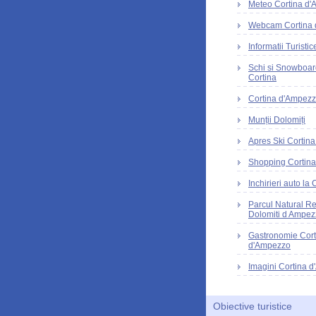
Meteo Cortina d
Webcam Cortina
Informatii Turisti
Schi si Snowboar
Cortina
Cortina d'Ampezzo
Munții Dolomiți
Apres Ski Cortin
Shopping Cortin
Inchirieri auto la 
Parcul Natural R
Dolomiti d Ampez
Gastronomie Cort
d'Ampezzo
Imagini Cortina 
Obiective turistice