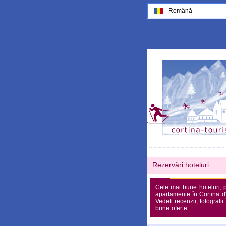
Română
Rezervări hoteluri
Cele mai bune hoteluri, p
apartamente în Cortina 
Vedeți recenzii, fotografii
bune oferte.