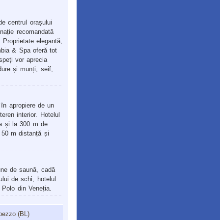
de centrul orașului
inație recomandată
 Proprietate elegantă,
mbia & Spa oferă tot
speți vor aprecia
ure și munți, seif,
, în apropiere de un
eren interior. Hotelul
na și la 300 m de
 50 m distanță și
pune de saună, cadă
lui de schi, hotelul
o Polo din Veneția.
pezzo (BL)