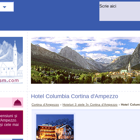
Hotel Columbia Cortina d'Ampezzo
Cortina d'Ampezzo
›
Hoteluri 3 stele în Cortina d'Ampezzo
› Hotel Colum
ensiuni și
d'Ampezzo.
 și cele mai