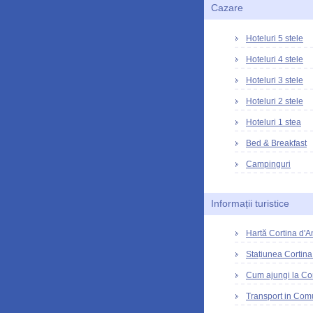
Cazare
Hoteluri 5 stele
Hoteluri 4 stele
Hoteluri 3 stele
Hoteluri 2 stele
Hoteluri 1 stea
Bed & Breakfast
Campinguri
Informații turistice
Hartă Cortina d'
Stațiunea Cortin
Cum ajungi la Co
Transport in Com