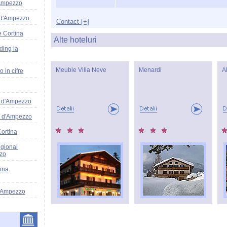
'Ampezzo
 d'Ampezzo
Contact [+]
ce Cortina
Alte hoteluri
ding la
Meuble Villa Neve
Menardi
A
 in cifre
a d'Ampezzo
a d'Ampezzo
Cortina
egional
zo
ina
d'Ampezzo