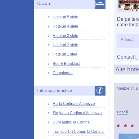
Cazare
Hoteluri 5 stele
De pe tera
către fost
Hoteluri 4 stele
Hoteluri 3 stele
Adresă:
Hoteluri 2 stele
Hoteluri 1 stea
Contact [+
Bed & Breakfast
Alte hote
Campinguri
Meuble Villa
Informații turistice
Hartă Cortina d'Ampezzo
Stațiunea Cortina d'Ampezzo
Cum ajungi la Cortina
Transport in Comun la Cortina