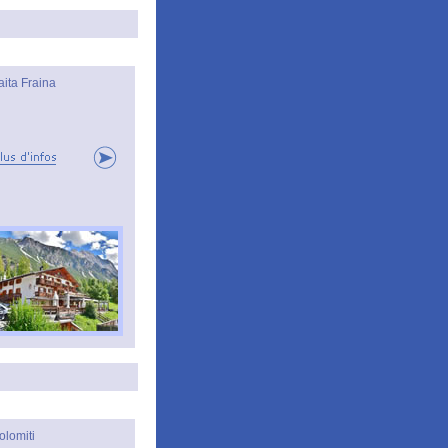
aita Fraina
olomiti