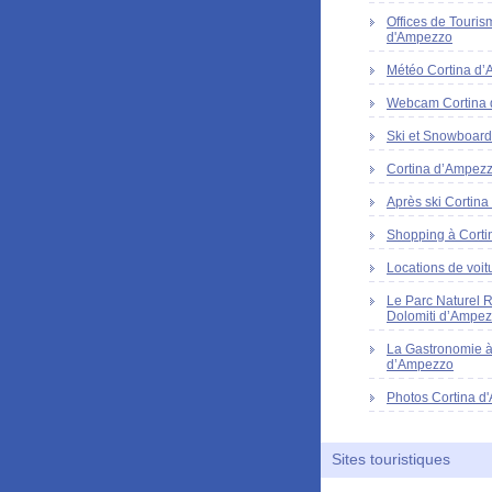
Offices de Touris
d'Ampezzo
Météo Cortina d
Webcam Cortina
Ski et Snowboard
Cortina d’Ampezzo
Après ski Cortin
Shopping à Corti
Locations de voit
Le Parc Naturel 
Dolomiti d’Ampe
La Gastronomie à
d’Ampezzo
Photos Cortina d
Sites touristiques