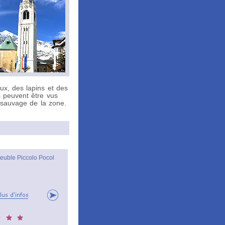
x, des lapins et des
s peuvent être vus
i-sauvage de la zone.
euble Piccolo Pocol