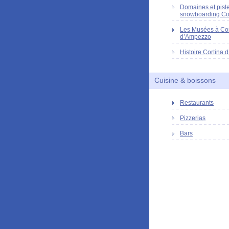
Domaines et piste
snowboarding Co
Les Musées à Cor
d’Ampezzo
Histoire Cortina
Cuisine & boissons
Restaurants
Pizzerias
Bars