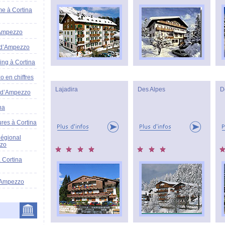
me à Cortina
’Ampezzo
 d’Ampezzo
ing à Cortina
 en chiffres
Lajadira
Des Alpes
D
a d’Ampezzo
na
ures à Cortina
Régional
zzo
 Cortina
'Ampezzo