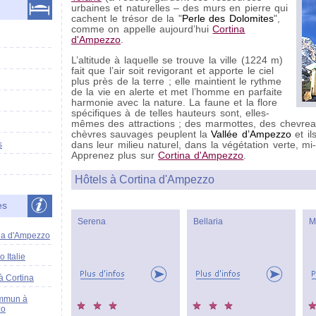
urbaines et naturelles – des murs en pierre qui
cachent le trésor de la "
Perle des Dolomites
",
comme on appelle aujourd’hui
Cortina
d'Ampezzo
.
L’altitude à laquelle se trouve la ville (1224 m)
fait que l’air soit revigorant et apporte le ciel
plus près de la terre ; elle maintient le rythme
de la vie en alerte et met l’homme en parfaite
harmonie avec la nature. La faune et la flore
spécifiques à de telles hauteurs sont, elles-
mêmes des attractions ; des marmottes, des chevreau
chèvres sauvages peuplent la
Vallée d’Ampezzo
et il
dans leur milieu naturel, dans la végétation verte, m
s
Apprenez plus sur
Cortina d'Ampezzo
.
Hôtels à Cortina d'Ampezzo
es
Serena
Bellaria
M
ina d'Ampezzo
 Italie
à Cortina
ommun à
zo