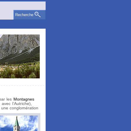
Recherche
par les
Montagnes
 avec l’Autriche),
is une conglomération