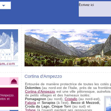
Cortina d'Ampezzo
Entourée de manière protectrice de toutes les cotés 
Dolomites
(au nord-est de l’Italie, près de sa frontière
Cortina d'Ampezzo
est une ville pittoresque, autrefo
de petits villages et des hameaux isolés:
d'Ampezzo.
otos et
Pomagagnon
(au nord),
Cristallo
(au nord-est),
Faloria
et
Sorapiss
(à l’est),
Becco di Mezzodi,
Croda da Lago, Cinque Torri
(au sud) et
Tofane
(à l’ouest) gardent ses ressources