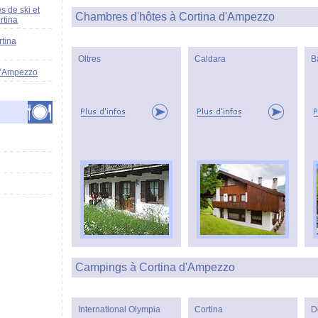
s de ski et
Chambres d'hôtes à Cortina d'Ampezzo
rtina
tina
Oltres
Caldara
B
 d’Ampezzo
Campings à Cortina d'Ampezzo
International Olympia
Cortina
D