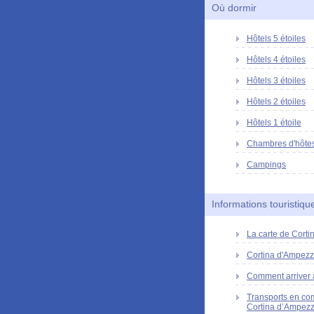
Où dormir
Hôtels 5 étoiles
Hôtels 4 étoiles
Hôtels 3 étoiles
Hôtels 2 étoiles
Hôtels 1 étoile
Chambres d'hôte
Campings
Informations touristiqu
La carte de Cort
Cortina d'Ampezzo
Comment arriver 
Transports en c
Cortina d’Ampez