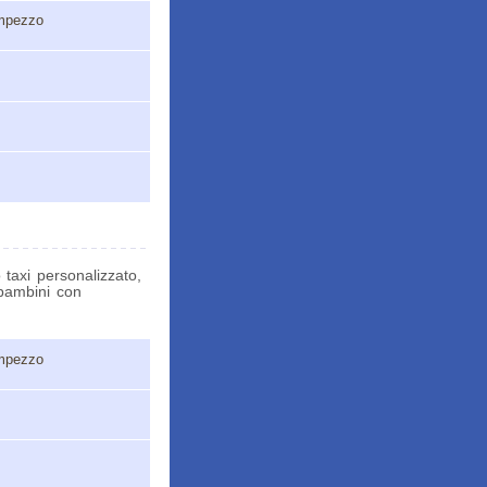
Ampezzo
o taxi personalizzato,
i bambini con
Ampezzo