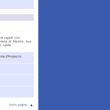
ti rapidi con
iaria di Mestre, bus
e calde.
rtina d'Ampezzo
Inizio pagina