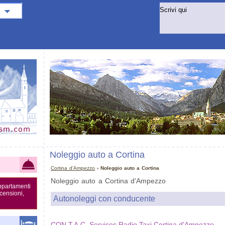
Noleggio auto a Cortina
Cortina d'Ampezzo
› Noleggio auto a Cortina
Noleggio auto a Cortina d'Ampezzo
appartamenti
censioni,
Autonoleggi con conducente
CON.T.A.C. Services Radio Taxi Cortina d'Ampezzo