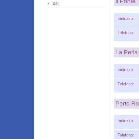
Il Ponte
Bar
Indirizzo:
Telefono:
La Perla
Indirizzo:
Telefono:
Porto R
Indirizzo:
Telefono: