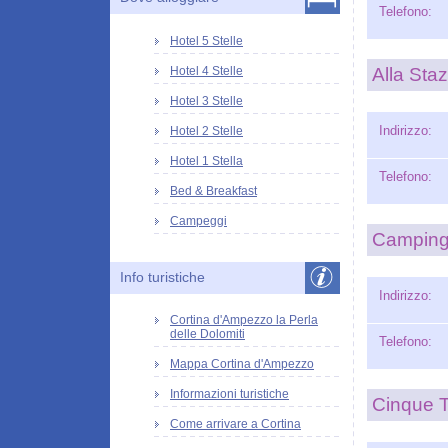
Telefono:
Hotel 5 Stelle
Hotel 4 Stelle
Alla Sta
Hotel 3 Stelle
Indirizzo:
Hotel 2 Stelle
Hotel 1 Stella
Telefono:
Bed & Breakfast
Campeggi
Camping
Info turistiche
Indirizzo:
Cortina d'Ampezzo la Perla
delle Dolomiti
Telefono:
Mappa Cortina d'Ampezzo
Informazioni turistiche
Cinque T
Come arrivare a Cortina