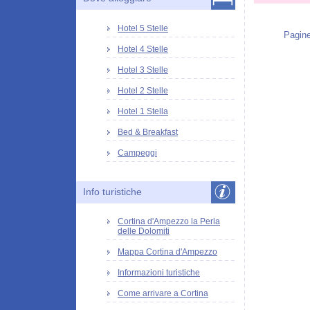
Hotel 5 Stelle
Pagine
Hotel 4 Stelle
Hotel 3 Stelle
Hotel 2 Stelle
Hotel 1 Stella
Bed & Breakfast
Campeggi
Info turistiche
Cortina d'Ampezzo la Perla
delle Dolomiti
Mappa Cortina d'Ampezzo
Informazioni turistiche
Come arrivare a Cortina