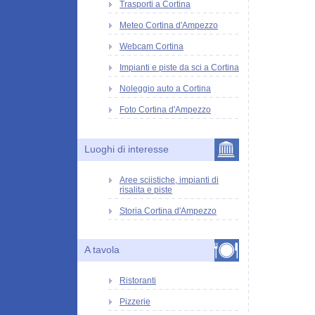
Trasporti a Cortina
Meteo Cortina d'Ampezzo
Webcam Cortina
Impianti e piste da sci a Cortina
Noleggio auto a Cortina
Foto Cortina d'Ampezzo
Luoghi di interesse
Aree sciistiche, impianti di
risalita e piste
Storia Cortina d'Ampezzo
A tavola
Ristoranti
Pizzerie