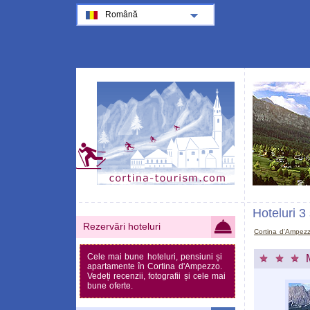
Română
Hoteluri 3
Rezervări hoteluri
Cortina d'Ampez
Cele mai bune hoteluri, pensiuni și
apartamente în Cortina d'Ampezzo.
Vedeți recenzii, fotografii și cele mai
bune oferte.