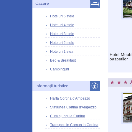
Cazare
Hoteluri 5 stele
Hoteluri 4 stele
Hoteluri 3 stele
Hoteluri 2 stele
Hoteluri 1 stea
Hotel Meubl
oaspeților
Bed & Breakfast
Campinguri
Informații turistice
Hartă Cortina d'Ampezzo
Stațiunea Cortina d'Ampezzo
Cum ajungi la Cortina
Transport in Comun la Cortina