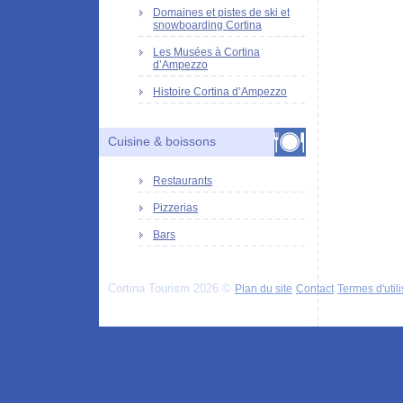
Domaines et pistes de ski et
snowboarding Cortina
Les Musées à Cortina
d’Ampezzo
Histoire Cortina d’Ampezzo
Cuisine & boissons
Restaurants
Pizzerias
Bars
Cortina Tourism 2026 ©
Plan du site
Contact
Termes d'utili