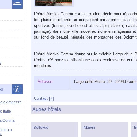
L'hôtel Alaska Cortina est la solution idéale pour répond
Ici, plaisir et détente se conjuguent parfaitement dans le
sportives (tennis, ski de fond et ski alpin, slalom, natat
patinage), dans une ville moderne, riche en magasins et 
sur fond de beauté inégalée des montagnes des Dolomit
L'hôtel Alaska Cortina donne sur le célèbre Largo delle
Cortina d'Ampezzo, offrant une oasis exclusive de confor
s
mondains.
Adresse:
Largo delle Poste, 39 - 32043 Cort
es
Contact [+]
ina d'Ampezzo
Autres hôtels
 Italie
à Cortina
Bellevue
Majoni
E
ommun à
zo