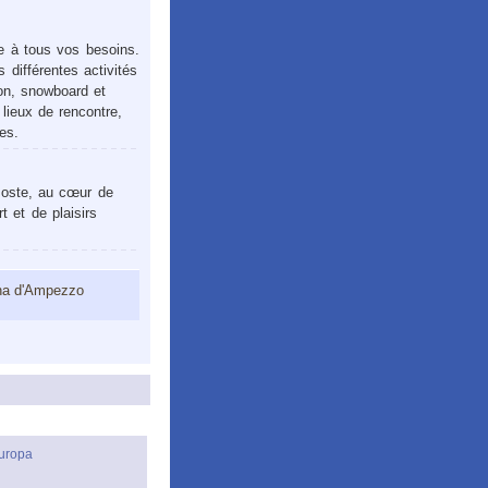
re à tous vos besoins.
s différentes activités
ion, snowboard et
lieux de rencontre,
es.
 Poste, au cœur de
t et de plaisirs
ina d'Ampezzo
uropa