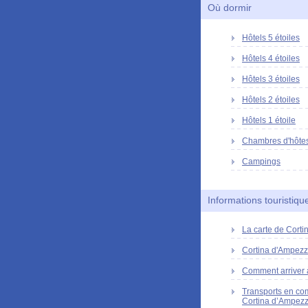
Où dormir
Hôtels 5 étoiles
Hôtels 4 étoiles
Hôtels 3 étoiles
Hôtels 2 étoiles
Hôtels 1 étoile
Chambres d'hôte
Campings
Informations touristiqu
La carte de Cort
Cortina d'Ampezzo
Comment arriver 
Transports en c
Cortina d’Ampez