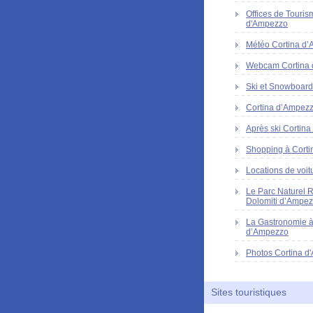
Offices de Touris
d'Ampezzo
Météo Cortina d
Webcam Cortina
Ski et Snowboard
Cortina d’Ampezzo
Après ski Cortin
Shopping à Corti
Locations de voit
Le Parc Naturel 
Dolomiti d’Ampe
La Gastronomie à
d’Ampezzo
Photos Cortina d
Sites touristiques