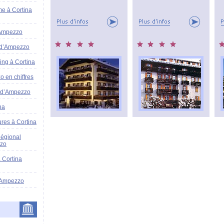
me à Cortina
’Ampezzo
 d’Ampezzo
ing à Cortina
 en chiffres
a d’Ampezzo
na
ures à Cortina
Régional
zzo
 Cortina
'Ampezzo