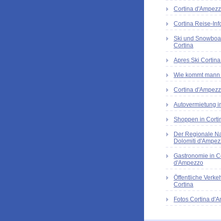
Cortina d'Ampezzo
Cortina Reise-In
Ski und Snowboar
Cortina
Apres Ski Cortin
Wie kommt mann 
Cortina d'Ampezz
Autovermietung i
Shoppen in Cort
Der Regionale Na
Dolomiti d'Ampez
Gastronomie in C
d'Ampezzo
Öffentliche Verkeh
Cortina
Fotos Cortina d'