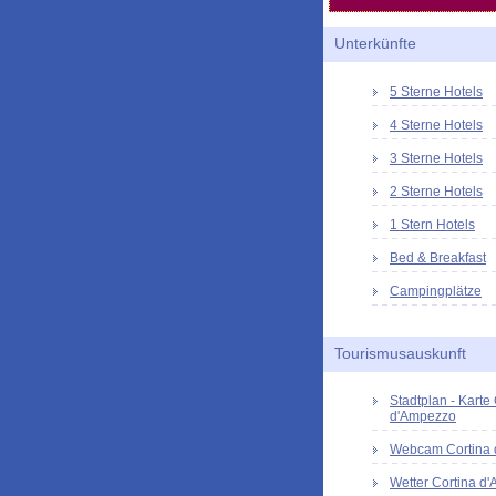
Unterkünfte
5 Sterne Hotels
4 Sterne Hotels
3 Sterne Hotels
2 Sterne Hotels
1 Stern Hotels
Bed & Breakfast
Campingplätze
Tourismusauskunft
Stadtplan - Karte
d'Ampezzo
Webcam Cortina
Wetter Cortina d