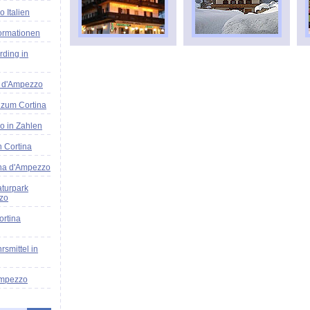
 Italien
formationen
ding in
a d'Ampezzo
zum Cortina
o in Zahlen
n Cortina
ina d'Ampezzo
turpark
zo
ortina
rsmittel in
Ampezzo