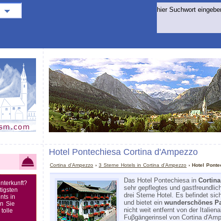
Hotel Pontechiesa Cortina d'Ampezzo
Cortina d'Ampezzo
›
3 Sterne Hotels in Cortina d'Ampezzo
› Hotel Ponte
Das Hotel Pontechiesa in
Cortin
nterkunft?
sehr gepflegtes und gastfreundlich
tigsten
drei Sterne Hotel. Es befindet sic
nts in
und bietet ein
wunderschönes P
n Sie
nicht weit entfernt von der Italie
tolle
Fuβgängerinsel von Cortina d'Amp