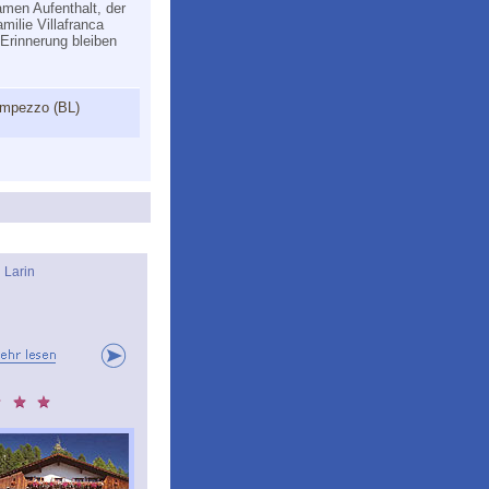
men Aufenthalt, der
milie Villafranca
 Erinnerung bleiben
'Ampezzo (BL)
l Larin