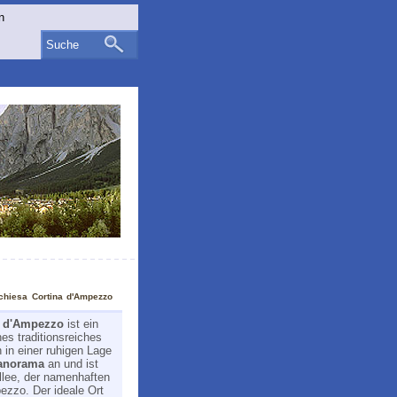
Suche
chiesa Cortina d'Ampezzo
a d'Ampezzo
ist ein
es traditionsreiches
h in einer ruhigen Lage
anorama
an und ist
nallee, der namenhaften
ezzo. Der ideale Ort