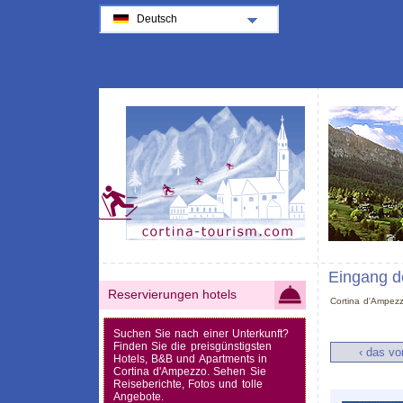
Deutsch
Eingang d
Reservierungen hotels
Cortina d'Ampez
Suchen Sie nach einer Unterkunft?
Finden Sie die preisgünstigsten
‹ das vo
Hotels, B&B und Apartments in
Cortina d'Ampezzo. Sehen Sie
Reiseberichte, Fotos und tolle
Angebote.