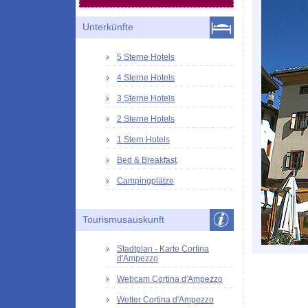
Unterkünfte
5 Sterne Hotels
4 Sterne Hotels
3 Sterne Hotels
2 Sterne Hotels
1 Stern Hotels
Bed & Breakfast
Campingplätze
Tourismusauskunft
Stadtplan - Karte Cortina
d'Ampezzo
Webcam Cortina d'Ampezzo
Wetter Cortina d'Ampezzo