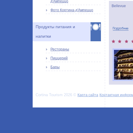
д'Ампеццо
Bellevue
Фото Кортина-д'Ампеццо
Продукты питания и
напитки
Рестораны
Пиццерий
Бары
Cortina Tourism 2026 ©
Карта сайта
Контактная инфор