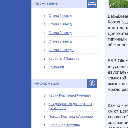
Проживание
Отели 5 звезд
Bed&Break
Кортина д
Отели 4 звезд
для тех, 
Отели 3 звезд
Доломиты
типичный 
Отели 2 звезд
обставлен
Отели 1 звезда
Кровать И Завтрак
B&B Oltre
двуспальн
Кемпинги
двуспальн
комнатой 
Информация
имеют лег
можно рас
Карта Кортина-д'Ампеццо
Как добраться до Кортины
Кампо - э
д'Ампеццо
км от цен
хорошо о
Погода Кортина д'Ампеццо
останавли
Шоппинг в Кортина