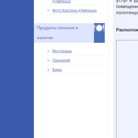
услуг и у
д'Ампеццо
помещение
Фото Кортина-д'Ампеццо
полотенца
Продукты питания и
Располож
напитки
Рестораны
Пиццерий
Бары