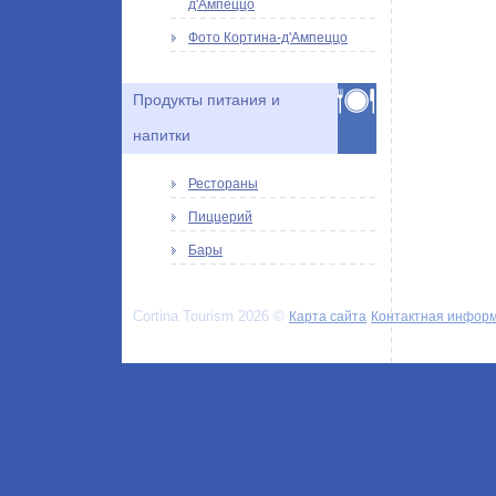
д'Ампеццо
Фото Кортина-д'Ампеццо
Продукты питания и
напитки
Рестораны
Пиццерий
Бары
Cortina Tourism 2026 ©
Карта сайта
Контактная инфор