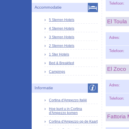
Telefoon:
Accommodatie
5 Sterren Hotels
El Toula
4 Sterren Hotels
3 Sterren Hotels
Adres:
2 Sterren Hotels
Telefoon:
1 Ster Hotels
Bed & Breakfast
El Zoco
Campings
Adres:
Informatie
Telefoon:
Cortina d'Ampezzo Italië
Hoe kunt u in Cortina
d'Ampezzo komen
Fattoria
Cortina d'Ampezzo op de Kaart