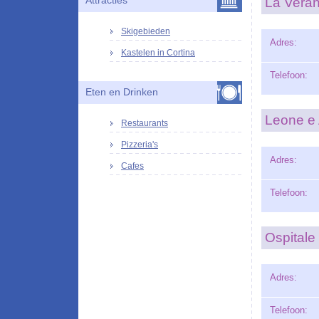
Attracties
La Veran
Skigebieden
Adres:
Kastelen in Cortina
Telefoon:
Eten en Drinken
Leone e
Restaurants
Pizzeria's
Adres:
Cafes
Telefoon:
Ospitale
Adres:
Telefoon: