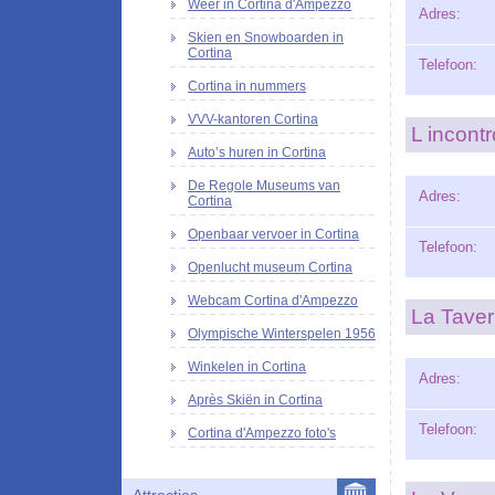
Weer in Cortina d'Ampezzo
Adres:
Skien en Snowboarden in
Cortina
Telefoon:
Cortina in nummers
VVV-kantoren Cortina
L incontr
Auto’s huren in Cortina
De Regole Museums van
Adres:
Cortina
Openbaar vervoer in Cortina
Telefoon:
Openlucht museum Cortina
Webcam Cortina d'Ampezzo
La Taver
Olympische Winterspelen 1956
Winkelen in Cortina
Adres:
Après Skiën in Cortina
Telefoon:
Cortina d'Ampezzo foto's