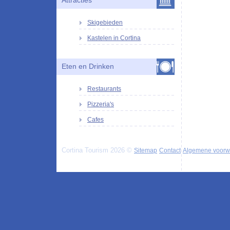
Attracties
Skigebieden
Kastelen in Cortina
Eten en Drinken
Restaurants
Pizzeria's
Cafes
Cortina Tourism 2026 ©
Sitemap
Contact
Algemene voorw