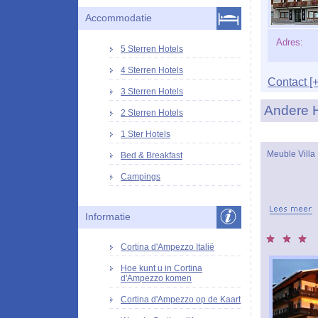
Accommodatie
Adres:
5 Sterren Hotels
4 Sterren Hotels
Contact [+
3 Sterren Hotels
Andere H
2 Sterren Hotels
1 Ster Hotels
Meuble Villa
Bed & Breakfast
Campings
Informatie
Cortina d'Ampezzo Italië
Hoe kunt u in Cortina
d'Ampezzo komen
Cortina d'Ampezzo op de Kaart