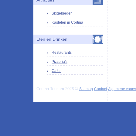
Attracties
Skigebieden
Kastelen in Cortina
Eten en Drinken
Restaurants
Pizzeria's
Cafes
Cortina Tourism 2026 ©
Sitemap
Contact
Algemene voorw