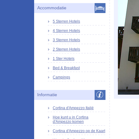
Accommodatie
5 Sterren Hotels
4 Sterren Hotels
3 Sterren Hotels
2 Sterren Hotels
1 Ster Hotels
Bed & Breakfast
Campings
Informatie
Cortina d'Ampezzo Italië
Hoe kunt u in Cortina
d'Ampezzo komen
Cortina d'Ampezzo op de Kaart