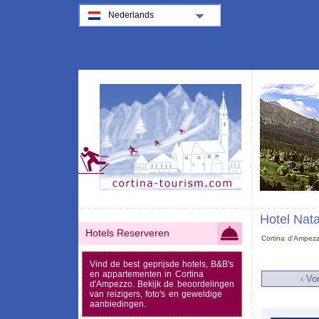
Nederlands
Hotel Nata
Hotels Reserveren
Cortina d'Ampez
Vind de best geprijsde hotels, B&B's
en appartementen in Cortina
‹ Vo
d'Ampezzo. Bekijk de beoordelingen
van reizigers, foto's en geweldige
aanbiedingen.