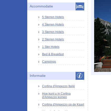
Accommodatie
5 Sterren Hotels
4 Sterren Hotels
3 Sterren Hotels
2 Sterren Hotels
1 Ster Hotels
Bed & Breakfast
Campings
Informatie
Cortina d'Ampezzo Italië
Hoe kunt u in Cortina
d'Ampezzo komen
Cortina d'Ampezzo op de Kaart