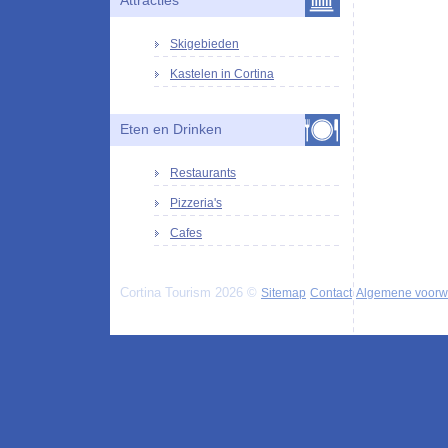
Attracties
Skigebieden
Kastelen in Cortina
Eten en Drinken
Restaurants
Pizzeria's
Cafes
Cortina Tourism 2026 ©
Sitemap
Contact
Algemene voorw