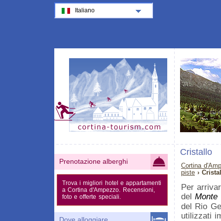
Italiano
Cristallo
Prenotazione alberghi
Cortina d'Am
piste
› Crista
Trova i migliori hotel e appartamenti
Per arriva
a Cortina d'Ampezzo. Recensioni,
del
Monte 
foto e offerte speciali.
del Rio Ge
utilizzati 
Dove alloggiare