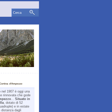
Cerca
Cortina d'Ampezzo
o nel 1907 è oggi una
te rinnovata che gode
Ampezzo
...
Situato in
lla
, dotato di 52
quadruple) e in estate
e distanza dagli