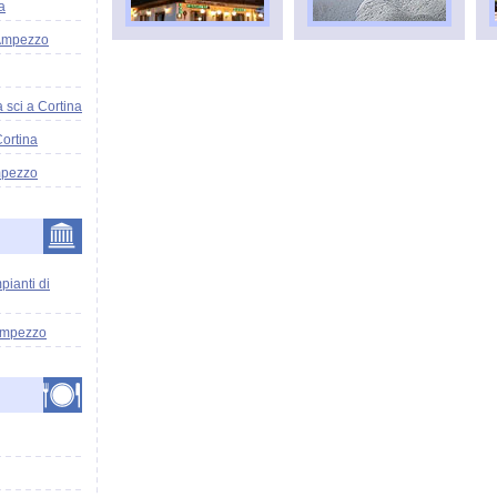
a
'Ampezzo
a sci a Cortina
Cortina
mpezzo
pianti di
'Ampezzo