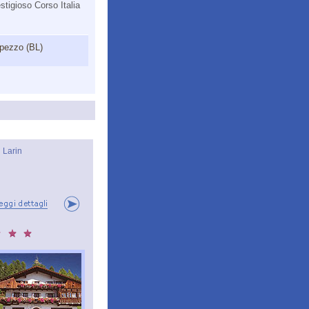
estigioso Corso Italia
mpezzo (BL)
l Larin