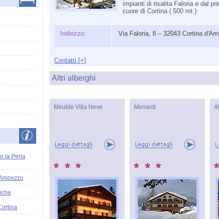
impianti di risalita Faloria e dal pr
cuore di Cortina ( 500 mt.)
Indirizzo:
Via Faloria, 8 – 32043 Cortina d'A
Contatti [+]
Altri alberghi
Meuble Villa Neve
Menardi
A
o la Perla
'Ampezzo
tiche
Cortina