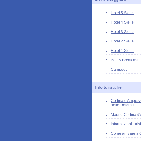
Hotel 5 Stelle
Hotel 4 Stelle
Hotel 3 Stelle
Hotel 2 Stelle
Hotel 1 Stella
Bed & Breakfast
Campeggi
Info turistiche
Cortina d'Ampezz
delle Dolomiti
Mappa Cortina d
Informazioni turis
Come arrivare a 