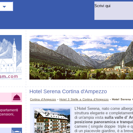
Hotel Serena Cortina d'Ampezzo
Cortina d'Ampezzo
›
Hotel 3 Stelle a Cortina d'Ampezzo
› Hotel Serena 
L'Hotel Serena, nato come alberg
appartamenti
struttura elegante e completamen
censioni,
di un'ampia vista
sulla valle d' 
posizione panoramica e tranqui
camere ( singole­ doppie ­ triple e 
di un piacevole giardino, è a brev