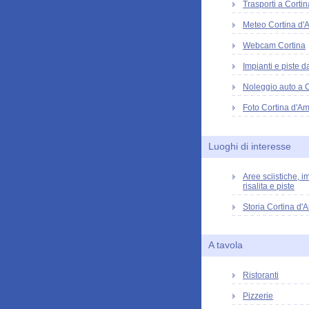
Trasporti a Cortin
Meteo Cortina d
Webcam Cortina
Impianti e piste d
Noleggio auto a 
Foto Cortina d'A
Luoghi di interesse
Aree sciistiche, im
risalita e piste
Storia Cortina d
A tavola
Ristoranti
Pizzerie