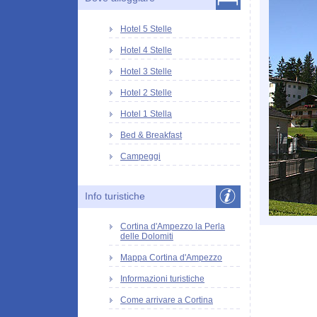
Hotel 5 Stelle
Hotel 4 Stelle
Hotel 3 Stelle
Hotel 2 Stelle
Hotel 1 Stella
Bed & Breakfast
Campeggi
Info turistiche
Cortina d'Ampezzo la Perla
delle Dolomiti
Mappa Cortina d'Ampezzo
Informazioni turistiche
Come arrivare a Cortina