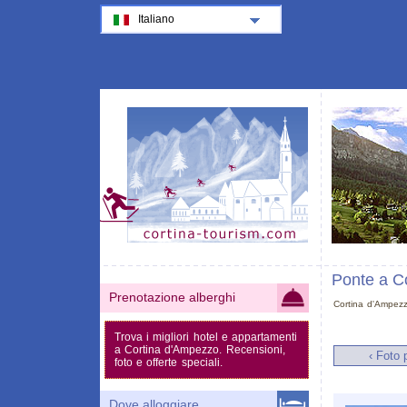
Italiano
Ponte a C
Prenotazione alberghi
Cortina d'Ampez
Trova i migliori hotel e appartamenti
a Cortina d'Ampezzo. Recensioni,
‹ Foto 
foto e offerte speciali.
Dove alloggiare