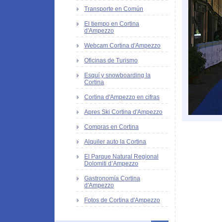
Transporte en Común
El tiempo en Cortina
d'Ampezzo
Webcam Cortina d'Ampezzo
Oficinas de Turismo
Esquí y snowboarding la
Cortina
Cortina d'Ampezzo en cifras
Apres Ski Cortina d'Ampezzo
Compras en Cortina
Alquiler auto la Cortina
El Parque Natural Regional
Dolomiti d’Ampezzo
Gastronomía Cortina
d'Ampezzo
Fotos de Cortina d'Ampezzo