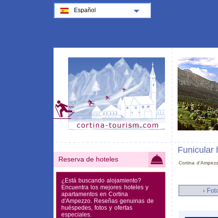
Español
Funicular 
Reserva de hoteles
Cortina d'Ampez
¿Está buscando alojamiento?
Encuentra los mejores hoteles y
‹ Fot
apartamentos en Cortina
d'Ampezzo. Reseñas genuinas de
huéspedes, fotos y ofertas
especiales.